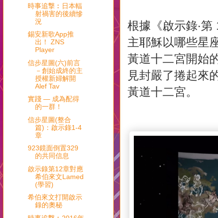
時事追撃︰日本輻
射禍害的後續慘
況
根據《啟示錄‧第
錫安新歌App推
主耶穌以哪些星
出！ ZNS
Player
黃道十二宮開始
信步星圖(六)前言
－創始成終的主
見封嚴了捲起來
授權新婦解開
Alef Tav
黃道十二宮。
實踐 — 成為配得
的一群！
信步星圖(整合
篇)：啟示錄1-4
章
923鏡面倒置329
的共同信息
啟示錄第12章對應
希伯來文Lamed
(學習)
希伯來文打開啟示
錄的奧秘
時事追撃︰2016年