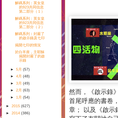
解碼系列：英女皇
的923共同信息
第二部分（１）
解碼系列：英女皇
的923共同信息
第二部分（２）
解碼系列︰封嚴了
的啟示錄及七印
揭開七印的情況
於白羊座，主耶穌
揭開封嚴了的啟
示錄
►
5月
(57)
►
4月
(48)
►
3月
(49)
►
2月
(63)
然而，《啟示錄》整
►
1月
(54)
首尾呼應的書卷，
►
2015
(627)
章； 以及《啟示錄
►
2014
(386)