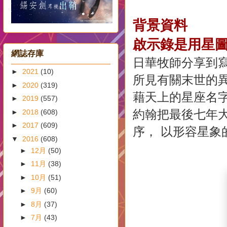
背景資料
啟示錄是用星
網誌存庫
日華牧師分享到寫
►
2021
(10)
所見有關末世的
►
2020
(319)
藉天上的星座名
►
2019
(557)
約翰把最後七年
►
2018
(608)
►
2017
(609)
序， 以形容星象
▼
2016
(608)
►
12月
(50)
►
11月
(38)
►
10月
(51)
►
9月
(60)
►
8月
(37)
►
7月
(43)