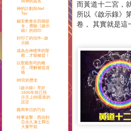
與神的簽名
而黃道十二宮，
神的計劃與Alef
所以《啟示錄》第
Tav
錫安教會在四個節
卷， 其實就是這
令，應驗《啟示
錄》的四印
封印了的信件--啟
示錄
成為合神標準的聖
殿，才能被提！
以聖殿祭司的概
念，理解被提資
格
88宮的歷史
《啟示錄》早於
1600年前已預
示天上88星座的
設定
圓周率日的巧合
時事追擊：西伯利
亞永久凍土釋出
大量甲烷