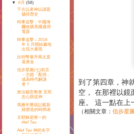
▼
6月
(58)
千古以來神以謎題
舖排歴史
時事追撃：中國海
爾收購美國通用
電器
時事追擊︰2016
年 5 月開始遍地
出現大暴雨
比特幣暴升再次直
逼黃金
信步星圖(七)前言
－怎能「配得」
成為時代解謎
到了第四章，神
者？
空， 在那裡以鏡
效法錫安教會 至死
忠心跟從神
座。 這一點在上
瑪雅年曆就記載新
婦塑造的時間表
（相關文章：
信步星圖
主耶穌是唯一的
Alef Tav
Alef Tav 神的名字