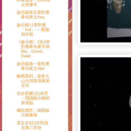
火球事件
啟示錄第五章對應
希伯來文Hey
啟示錄11章對應
「Kaf」──聖殿
與外院
《啟示錄》2至4章
對應希伯來字母
Bet、Gimel、
Dalet
啟示錄第一章對應
希伯來文Alef
解碼系列：加拿大
山火與祭壇座第
五印
信步星圖(五)前言
－閱讀啟示錄的
新視點
總結感言：揭開啟
示錄書卷
英女皇923共同信
息第三部份