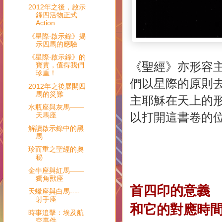
2012年之後，啟示
錄四活物正式
Action
《星際‧啟示錄》揭
示四馬的應驗
《星際‧啟示錄》的
《聖經》亦形容
寶貴，值得我們
珍重！
們以星際的原則
2012年之後展開四
馬的災難
主耶穌在天上的
水瓶座與灰馬——
以打開這書卷的
天馬座
解讀啟示錄中的黑
馬
珍而重之聖經的奧
秘
金牛座與紅馬——
獨角獸座
首四印的意義
天蠍座與白馬----
射手座
和它的對應時
時事追擊：埃及航
空事件