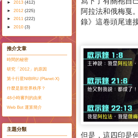
寫下了有關祂自己就
►
2013
(412)
阿拉法和俄梅戛
►
2012
(225)
►
2011
(222)
錄》這卷頭尾連
►
2010
(3)
推介文章
時間的秘密
研究「2012」的原因
第十行星NIBIRU (Planet-X)
什麼是新世界秩序？
48小時審判的由來
Web Bot 運算簡介
主題分類
但是，這四印是