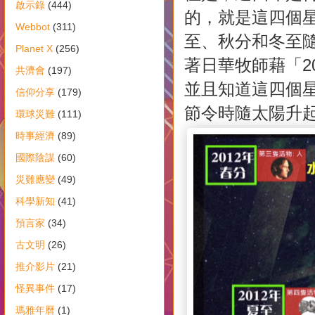
啟示錄
(444)
的，就是這四個
Webbot
(311)
至、秋分和冬至
Planet X
(256)
著日華牧師藉「2
共濟會
(197)
並且知道這四個星
信仰分享
(179)
節令時隨太陽升
環球災難
(111)
時事經濟
(89)
國際陰謀
(60)
災難應變
(49)
科學新知
(41)
預言家
(34)
古文明
(26)
推介影片
(21)
怪異事件
(17)
瑪雅年曆
(1)