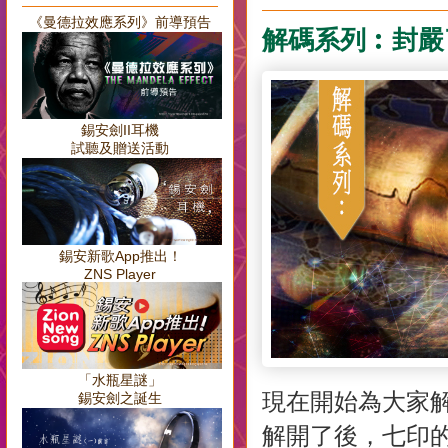
《曼德拉效應系列》前導預告
解碼系列︰封嚴
錫安劍II耳機
試聽及贈送活動
錫安新歌App推出！
ZNS Player
「水瓶星謎」
現在開始為大家
錫安劍之誕生
解開了後，七印