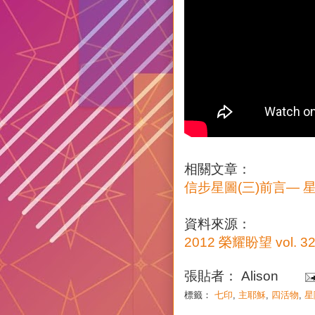
相關文章：
信步星圖(三)前言—
資料來源：
2012 榮耀盼望 vol
張貼者：
Alison
標籤：
七印
,
主耶穌
,
四活物
,
星