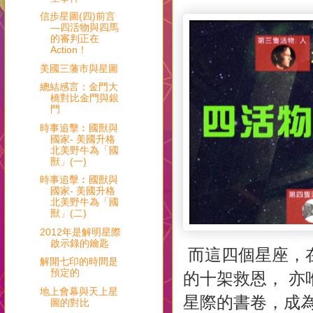
信步星圖(四)前言
—四活物與四馬
的審判正在
Action！
美國三藩市與星圖
總結感言：金門大
橋對比金門與銀
門
時事追擊︰國獸與
國家- 美國升格
北美野牛為「國
獸」(一)
時事追擊︰國獸與
國家- 美國升格
北美野牛為「國
獸」(二)
2012年是解明星際
啟示錄的鑰匙
而這四個星座，
解開七印的時間是
預定的
的十架救恩， 
地上會幕與天上星
星際的書卷，成
圖的對比