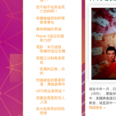
洲？!
您不能不知美金死
亡的時間！
美國槍械管制和警
察軍事化
擁有槍械的爭議
Planet X逼近的最
新力證!
電影「末日迷蹤」
暗藏伊波拉玄機
美國立法制衡基督
徒
「美麗的誤會」目
的
預備被提的重要部
署：弗格森事件
就在今年一月，日
UFO拐走基督徒？
（ISIS），要
美國放寬墨西哥人
中，美國將會讓日
入境
斬首」就是其中一
閱讀更多 »
當今政商界的同性
戀者