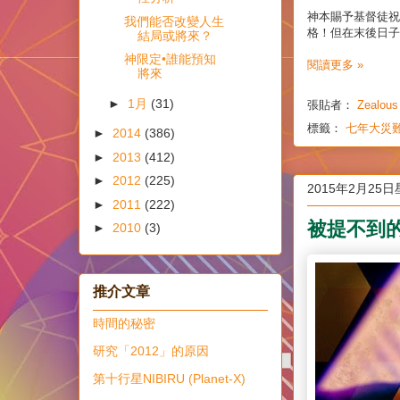
神本賜予基督徒
我們能否改變人生
格！但在末後日子
結局或將來？
神限定•誰能預知
閱讀更多 »
將來
►
1月
(31)
張貼者：
Zealous
標籤：
七年大災
►
2014
(386)
►
2013
(412)
►
2012
(225)
2015年2月25
►
2011
(222)
被提不到的
►
2010
(3)
推介文章
時間的秘密
研究「2012」的原因
第十行星NIBIRU (Planet-X)