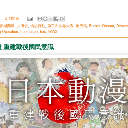
i
1 則留言:
伊斯蘭國
,
共濟會
,
偽旗行動
,
第三次世界大戰
,
奧巴馬
,
Barack Obama
,
Denver 
g Operation
,
freemason
,
Isis
,
WW3
畫 重建戰後國民意識