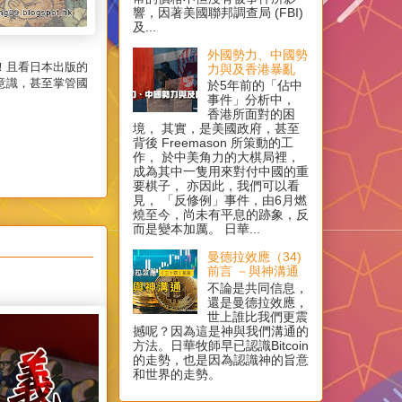
響，因著美國聯邦調查局 (FBI)
及...
外國勢力、中國勢
！且看日本出版的
力與及香港暴亂
意識，甚至掌管國
於5年前的「佔中
事件」分析中，
香港所面對的困
境， 其實，是美國政府，甚至
背後 Freemason 所策動的工
作， 於中美角力的大棋局裡，
成為其中一隻用來對付中國的重
要棋子， 亦因此，我們可以看
見， 「反修例」事件，由6月燃
燒至今，尚未有平息的跡象，反
而是變本加厲。 日華...
曼德拉效應（34)
前言 －與神溝通
不論是共同信息，
還是曼德拉效應，
世上誰比我們更震
撼呢？因為這是神與我們溝通的
方法。日華牧師早已認識Bitcoin
的走勢，也是因為認識神的旨意
和世界的走勢。