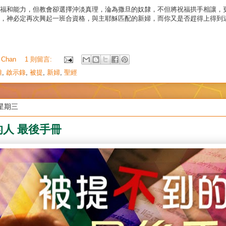
祝福和能力，但教會卻選擇沖淡真理，淪為撒旦的奴隸，不但將祝福拱手相讓，
，神必定再次興起一班合資格，與主耶穌匹配的新婦，而你又是否趕得上得到
 Chan
1 則留言:
難
,
啟示錄
,
被提
,
新婦
,
聖經
日星期三
人 最後手冊