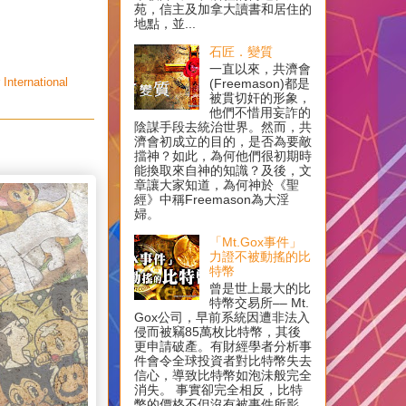
苑，信主及加拿大讀書和居住的
地點，並...
石匠．變質
一直以來，共濟會
International
(Freemason)都是
被貫切奸的形象，
他們不惜用妄詐的
陰謀手段去統治世界。然而，共
濟會初成立的目的，是否為要敵
擋神？如此，為何他們很初期時
能換取來自神的知識？及後，文
章讓大家知道，為何神於《聖
經》中稱Freemason為大淫
婦。
「Mt.Gox事件」
力證不被動搖的比
特幣
曾是世上最大的比
特幣交易所–– Mt.
Gox公司，早前系統因遭非法入
侵而被竊85萬枚比特幣，其後
更申請破產。有財經學者分析事
件會令全球投資者對比特幣失去
信心，導致比特幣如泡沬般完全
消失。 事實卻完全相反，比特
幣的價格不但沒有被事件所影