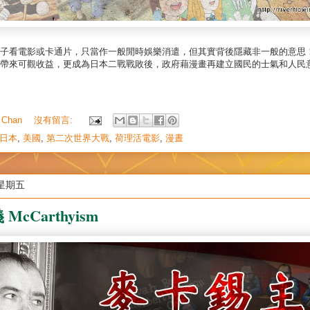
子看電影或卡通片，只當作一般閒時娛樂消遣，但其實背後隱藏非一般的意思
帶來可觀收益，更成為日本二戰戰敗後，政府藉漫畫再建立國民的士氣和人民
 Chan
沒有留言:
日本
,
美國
,
第二次世界大戰
,
荷理活電影
,
漫晝
日星期五
cCarthyism