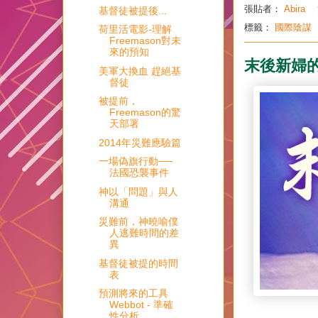
張貼者：
Abira
基督徒被提後...
標籤：
國際陰謀
荷里活電影-理解
Freemason對未
來的預知
末後新婦
美軍大換血 趕絕基
督徒
被提前，
Freemason的驚
天部署
2014年災難應驗篇
一場偽旗行動──
法國恐襲事件
神以「問題」與人
溝通
災難前，神曉喻僕
人逃難時間的差
異
基督徒被提的時間
表
預測將來的工具
Webbot - 準確
性分析