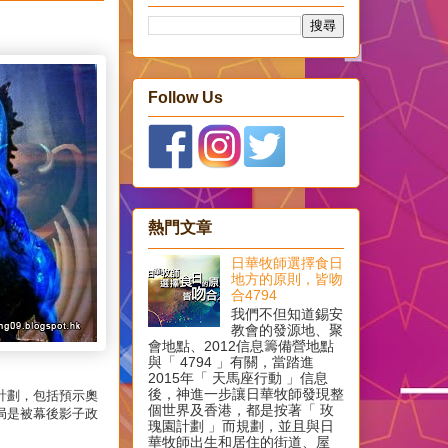
Follow Us
熱門文章
日華牧師選擇食日
地方的原則，皆吻
合4794
我們不但知道錫安
教會的發源地、聚
會地點、2012信息籌備營地點
與「 4794 」有關，當踏進
2015年「 天馬座行動 」信息
後，神進一步讓日華牧師發現整
計劃，包括預示奧
個世界及香港，都是按著「 玫
局是被幕後影子政
瑰園計劃 」而規劃，並且與日
華牧師出生和居住的街道、屋