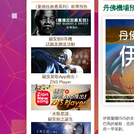
丹佛機場
《曼德拉效應系列》前導預告
錫安劍II耳機
試聽及贈送活動
錫安新歌App推出！
ZNS Player
「水瓶星謎」
伊斯蘭國
ISIS
的非
錫安劍之誕生
巴馬的被殺，也與
府一早策劃。