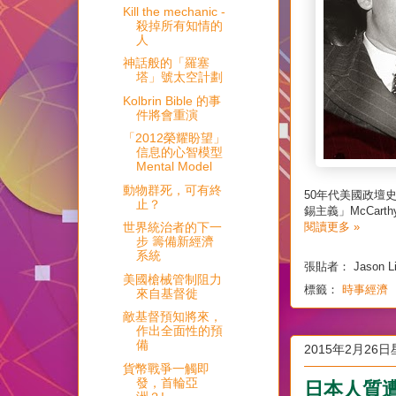
Kill the mechanic -
殺掉所有知情的
人
神話般的「羅塞
塔」號太空計劃
Kolbrin Bible 的事
件將會重演
「2012榮耀盼望」
信息的心智模型
Mental Model
動物群死，可有終
50年代美國政壇
止？
錫主義」McCarth
世界統治者的下一
閱讀更多 »
步 籌備新經濟
系統
張貼者：
Jason L
美國槍械管制阻力
標籤：
時事經濟
來自基督徙
敵基督預知將來，
作出全面性的預
備
2015年2月26
貨幣戰爭一觸即
日本人質
發，首輪亞