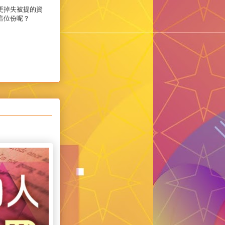
更掉失被提的資
這位份呢？