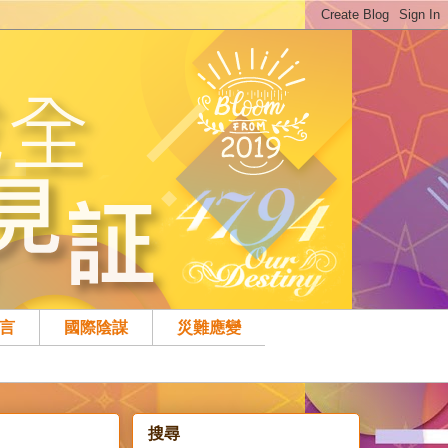
預言
國際陰謀
災難應變
搜尋