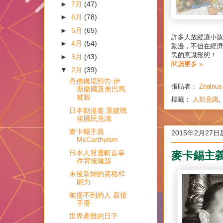
►
7月
(47)
►
6月
(78)
►
5月
(65)
許多人放縱讓小孩
►
4月
(54)
動漫，不但在經濟
民的意識形態！
►
3月
(43)
閱讀更多 »
▼
2月
(39)
丹佛機場預告-伊
張貼者：
Zealous
斯蘭國及奧巴馬
被殺
標籤：
人類意識
,
日本動漫畫 重建戰
後國民意識
麥卡錫主義
2015年2月27
McCarthyism
麥卡錫主義 M
日本人質遭斬首事
件背後陰謀
末後新婦的資格和
能力
被提不到的人 最後
手冊
世界產難的日子