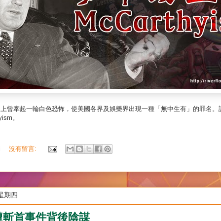
史上曾牽起一輪白色恐怖，使美國各界及娛樂界出現一種「無中生有」的罪名。
yism。
i
沒有留言:
日星期四
遭斬首事件背後陰謀