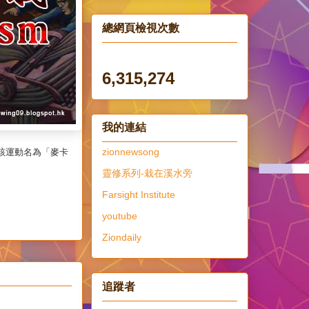
總網頁檢視次數
6,315,274
我的連結
zionnewsong
該運動名為「麥卡
靈修系列-栽在溪水旁
Farsight Institute
youtube
Ziondaily
追蹤者