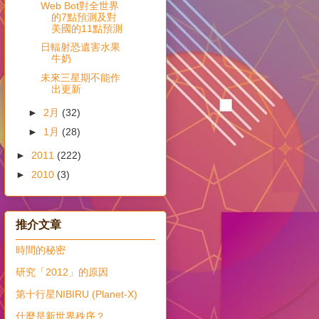
Web Bot對全世界
的7點預測及對
美國的11點預測
日輻射恐遺害水果
牛奶
未來三星期不能作
出更新
►
2月
(32)
►
1月
(28)
►
2011
(222)
►
2010
(3)
推介文章
時間的秘密
研究「2012」的原因
第十行星NIBIRU (Planet-X)
什麼是新世界秩序？