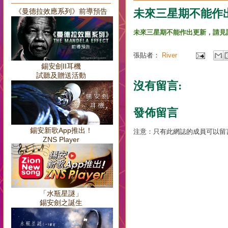
未來三星期不能作
《曼德拉效應系列》前導預告
未來三星期不能作出更新，請見
張貼者：
River
錫安劍II耳機
試聽及贈送活動
沒有留言:
發佈留言
錫安新歌App推出！
注意：只有此網誌的成員可以留
ZNS Player
「水瓶星謎」
錫安劍之誕生