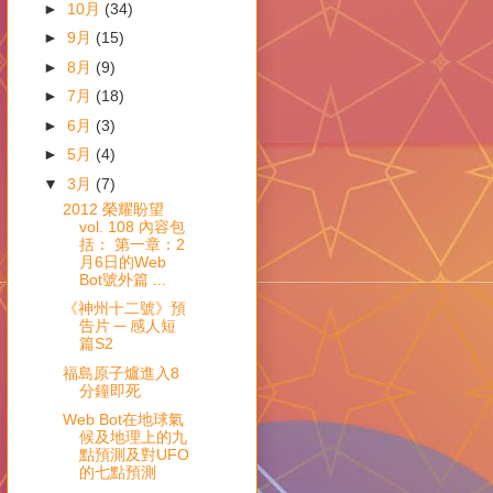
►
10月
(34)
►
9月
(15)
►
8月
(9)
►
7月
(18)
►
6月
(3)
►
5月
(4)
▼
3月
(7)
2012 榮耀盼望
vol. 108 內容包
括： 第一章：2
月6日的Web
Bot號外篇 ...
《神州十二號》預
告片 ─ 感人短
篇S2
福島原子爐進入8
分鐘即死
Web Bot在地球氣
候及地理上的九
點預測及對UFO
的七點預測