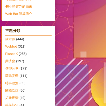
48小時審判的由來
Web Bot 運算簡介
主題分類
啟示錄
(444)
Webbot
(311)
Planet X
(256)
共濟會
(197)
信仰分享
(179)
環球災難
(111)
時事經濟
(89)
國際陰謀
(60)
災難應變
(49)
科學新知
(41)